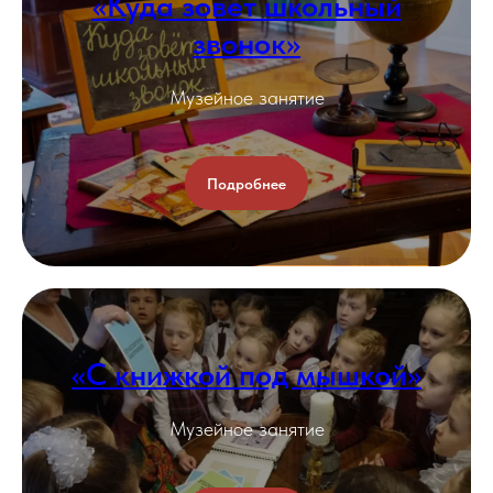
«Куда зовет школьный
звонок»
Музейное занятие
Подробнее
«С книжкой под мышкой»
Музейное занятие