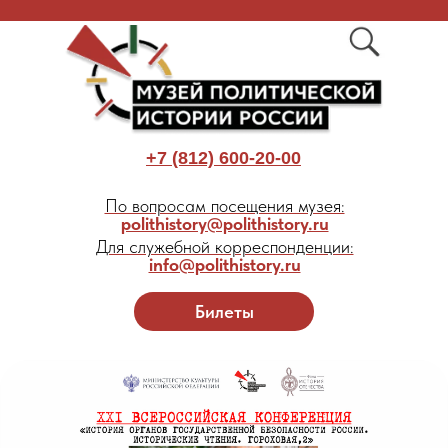
+7 (812) 600-20-00
По вопросам посещения музея:
polithistory@polithistory.ru
Для служебной корреспонденции:
info@polithistory.ru
Билеты