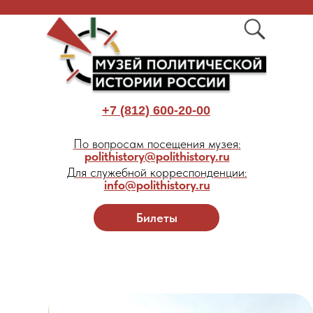
+7 (812) 600-20-00
По вопросам посещения музея:
polithistory@polithistory.ru
Для служебной корреспонденции:
info@polithistory.ru
Билеты