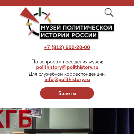
+7 (812) 600-20-00
По вопросам посещения музея:
polithistory@polithistory.ru
Для служебной корреспонденции:
info@polithistory.ru
Билеты