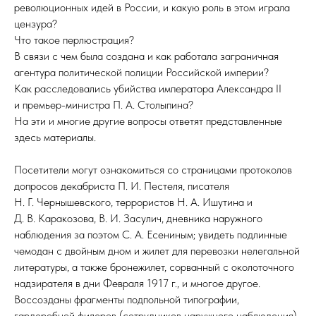
революционных идей в России, и какую роль в этом играла
цензура?
Что такое перлюстрация?
В связи с чем была создана и как работала заграничная
агентура политической полиции Российской империи?
Как расследовались убийства императора Александра II
и премьер-министра П. А. Столыпина?
На эти и многие другие вопросы ответят представленные
здесь материалы.
Посетители могут ознакомиться со страницами протоколов
допросов декабриста П. И. Пестеля, писателя
Н. Г. Чернышевского, террористов Н. А. Ишутина и
Д. В. Каракозова, В. И. Засулич, дневника наружного
наблюдения за поэтом С. А. Есениным; увидеть подлинные
чемодан с двойным дном и жилет для перевозки нелегальной
литературы, а также бронежилет, сорванный с околоточного
надзирателя в дни Февраля 1917 г., и многое другое.
Воссозданы фрагменты подпольной типографии,
гардеробной филеров (сотрудников наружного наблюдения)