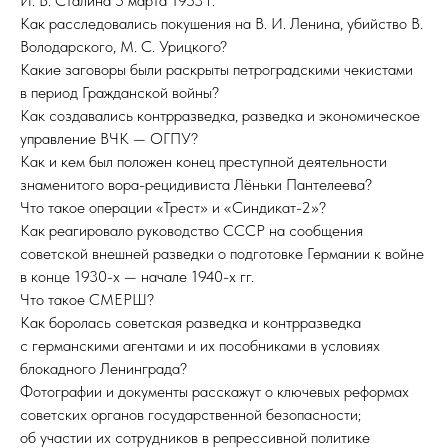
И. В. Сталина 5 марта 1953 г.
Как расследовались покушения на В. И. Ленина, убийство В.
Володарского, М. С. Урицкого?
Какие заговоры были раскрыты петроградскими чекистами
в период Гражданской войны?
Как создавались контрразведка, разведка и экономическое
управление ВЧК — ОГПУ?
Как и кем был положен конец преступной деятельности
знаменитого вора-рецидивиста Лёньки Пантелеева?
Что такое операции «Трест» и «Синдикат-2»?
Как реагировало руководство СССР на сообщения
советской внешней разведки о подготовке Германии к войне
в конце 1930-х — начале 1940-х гг.
Что такое СМЕРШ?
Как боролась советская разведка и контрразведка
с германскими агентами и их пособниками в условиях
блокадного Ленинграда?
Фотографии и документы расскажут о ключевых реформах
советских органов государственной безопасности;
об участии их сотрудников в репрессивной политике