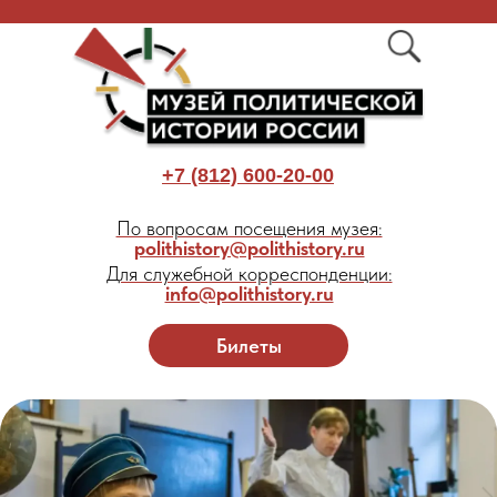
+7 (812) 600-20-00
По вопросам посещения музея:
polithistory@polithistory.ru
Для служебной корреспонденции:
info@polithistory.ru
Билеты