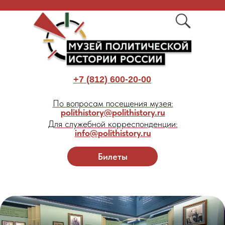
+7 (812) 600-20-00
По вопросам посещения музея:
polithistory@polithistory.ru
Для служебной корреспонденции:
info@polithistory.ru
Билеты