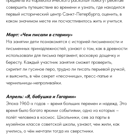
предметы из «археологического раскопа» помогут ребятам
совершить путешествие во времени и узнать, где находился
первый исторический центр Санкт-Петербурга, оценить, в
каком значимом месте им посчастливилось жить и учиться.
Март: «Чем писали в старину»
На занятии дети познакомятся с историей письменности и
письменных принадлежностей, узнают о том, как в древности
использовали для письма пергамент, восковую дощечку и
бересту. Каждый участник занятия сможет проверить,
скрипит ли гусиное перо, трудно ли писать перьевой ручкой,
и выяснить, в чём секрет «песочницы», пресс-папье и
чернильницы-непроливайки.
Апрель: «Я, бабушка и Гагарин»
Эпоха 1960-х годов – время больших перемен и надежд. Это
время было богато яркими событиями, одно из которых –
полёт человека в космос. Школьники, сев за парты в
музейном классе советской школы, узнают, чем жили, как
учились, о чём мечтали тогда их сверстники.