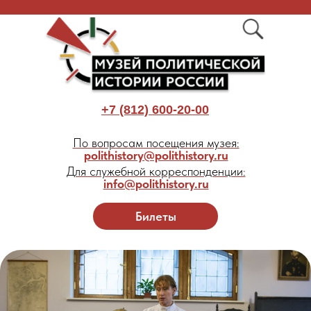
+7 (812) 600-20-00
По вопросам посещения музея:
polithistory@polithistory.ru
Для служебной корреспонденции:
info@polithistory.ru
Билеты