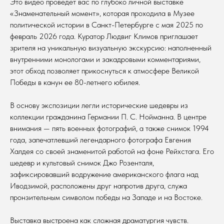
Это видео проведет вас по глубоко личной выставке
«Знаменательный момент», которая проходила в Музее
политической истории в Санкт-Петербурге с мая 2025 по
февраль 2026 года. Куратор Людвиг Климов приглашает
зрителя на уникальную визуальную экскурсию: наполненный
внутренними монологами и закадровыми комментариями,
этот обход позволяет прикоснуться к атмосфере Великой
Победы в канун ее 80-летнего юбилея.
В основу экспозиции легли исторические шедевры из
коллекции гражданина Германии П. C. Нойманна. В центре
внимания — пять военных фотографий, а также снимок 1994
года, запечатлевший легендарного фотографа Евгения
Халдея со своей знаменитой работой на фоне Рейхстага. Его
шедевр и культовый снимок Джо Розенталя,
зафиксировавший водружение американского флага над
Иводзимой, расположены друг напротив друга, служа
пронзительным символом победы на Западе и на Востоке.
Выставка выстроена как сложная драматургия чувств.