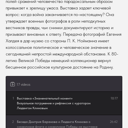
полей сражений человечество парадоксальным образом
привыкает к зрелищу ужаса. Выставка задает ключевой
вопрос: когда война заканчивается по-настоящему? Она
утверждает военных фотографов в роли неподкупных
вестников правды, чьи снимки документируют историю и
призывают виновных к ответу. Передача фотографий Евгения
Халдея в дар музею со стороны П. К. Нойманна имеет
колоссальное политическое и человеческое значение в
сегодняшней непростой международной обстановке. К 80-
летию Великой Победы немецкий коллекционер вернул
бесценное российское культурное достояние на Родину.
17 videos
1
Выставка «Знаменательный момент»
10:17
Визуальное погружение и рефлексия с куратором
Людвигом Климовым
2
Беседа Дмитрия Баранова и Людвига Климова о
26:42
символизме флага и символизме Победы на выставке