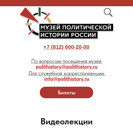
+7 (812) 600-20-00
По вопросам посещения музея:
polithistory@polithistory.ru
Для служебной корреспонденции:
info@polithistory.ru
Билеты
Видеолекции