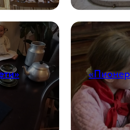
ети»
«Пионе