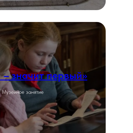
р
–
значит первый»
Подробнее
Музейное занятие