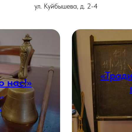
ул. Куйбышева, д. 2-4
«Трад
 нас!»
нт
я