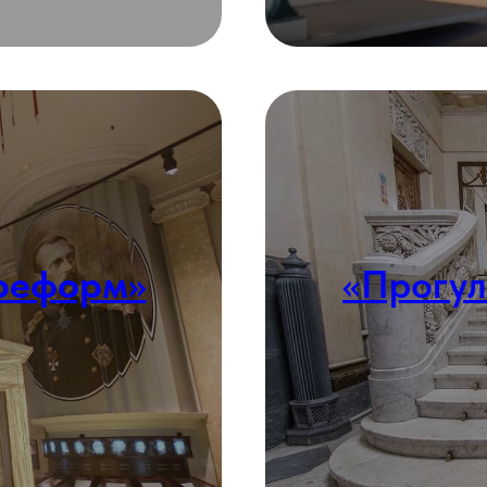
 реформ»
«Прогул