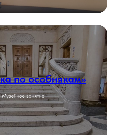
ка по особнякам»
Подробнее
Музейное занятие