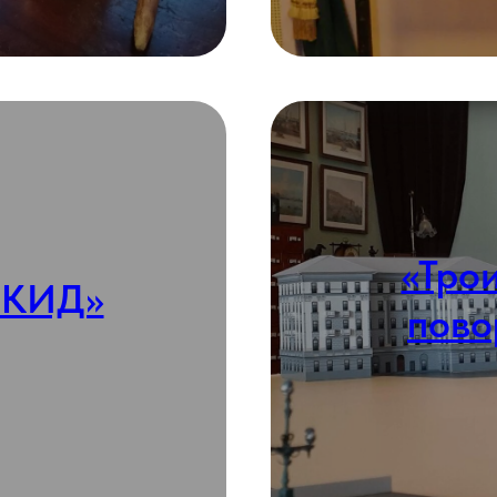
«Тро
ШКИД»
пово